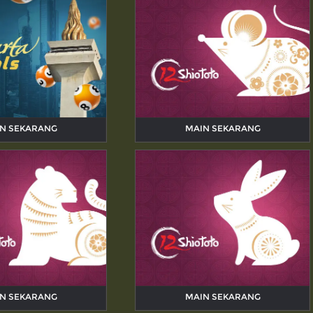
N SEKARANG
MAIN SEKARANG
N SEKARANG
MAIN SEKARANG