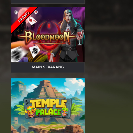
PROMO
MAIN SEKARANG