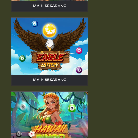
MAIN SEKARANG
MAIN SEKARANG