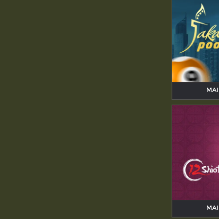
MAI
MAI