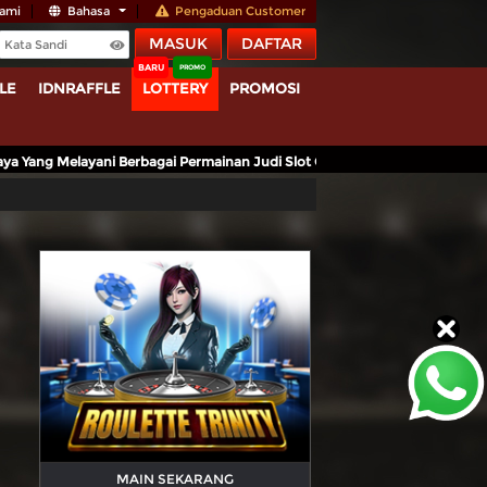
ami
Bahasa
Pengaduan Customer
DAFTAR
BARU
PROMO
LE
IDNRAFFLE
LOTTERY
PROMOSI
ayani Berbagai Permainan Judi Slot Gacor Hari Ini Di Seluruh Indonesia !
MAIN SEKARANG