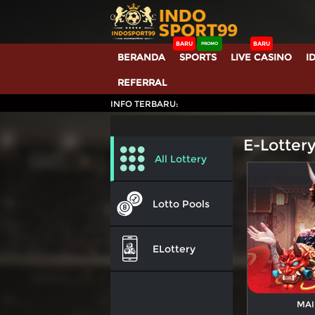
BARU
BARU
PROMO
BERANDA
SPORTS
LIVE CASINO
I
REFERRAL
INFO TERBARU:
E-Lotter
All Lottery
Lotto Pools
ELottery
MAI