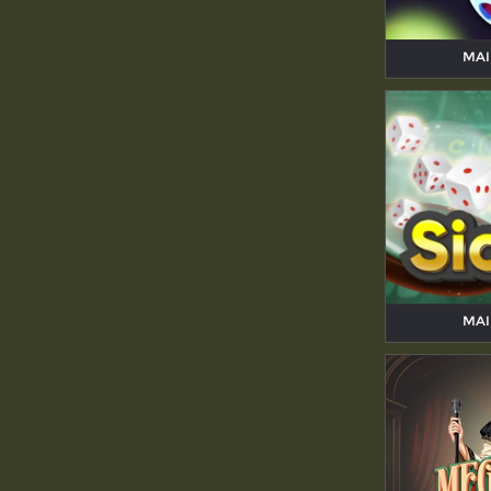
MAI
MAI