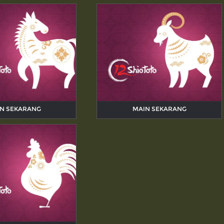
N SEKARANG
MAIN SEKARANG